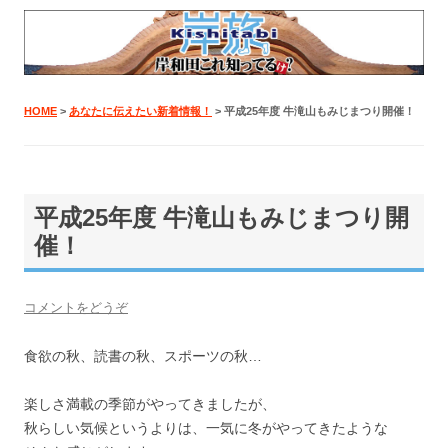
岸たび
岸和田旅行のモデルコース、観光情報のことなら！岸和田商工会議所
「岸たび」
HOME
>
あなたに伝えたい新着情報！
> 平成25年度 牛滝山もみじまつり開催！
平成25年度 牛滝山もみじまつり開
催！
コメントをどうぞ
食欲の秋、読書の秋、スポーツの秋…
楽しさ満載の季節がやってきましたが、
秋らしい気候というよりは、一気に冬がやってきたような