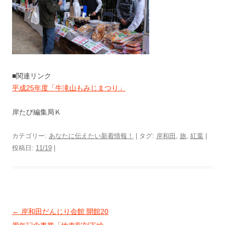
■関連リンク
平成25年度「牛滝山もみじまつり」
岸たび編集局Ｋ
カテゴリー:
あなたに伝えたい新着情報！
| タグ:
岸和田
,
旅
,
紅葉
|
投稿日:
11/19
|
投稿ナビゲーション
←
岸和田だんじり会館 開館20