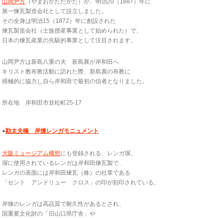
山岡尹方
（やまおかただかた）が、明治20（1887）年に
第一煉瓦製造会社として設立しました。
その全身は明治15（1872）年に創設された
煉瓦製造会社（士族授産事業として始められた）で、
日本の煉瓦産業の先駆的事業として注目されます。
山岡尹方は新島八重の夫 新島襄が岸和田へ
キリスト教布教活動に訪れた際、新島襄の布教に
積極的に協力し自ら岸和田で最初の信者となりました。
所在地 岸和田市並松町25-17
●
勘太夫橋 岸煉レンガモニュメント
大阪ミュージアム構想
にも登録される、レンガ塀。
塀に使用されているレンガは岸和田煉瓦製で、
レンガの表面には岸和田煉瓦（株）の社章である
「セント アンドリュー クロス」の印が刻印されている。
岸煉のレンガは高品質で耐久性があるとされ、
国重要文化財の「旧山口県庁舎」や