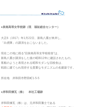
●泉南高等女学校跡（現 福祉総合センター）
大正6（1917）年1月22日、新島八重が来岸し、
「白虎隊」の講演をおこないました。
現在この地に残る“旧泉南高等女学校校舎”は、
新島八重が講演をした後の昭和12年に建設されたもの。
客船のようと表現される昭和モダンな旧校舎は、
戦前に建てられ現存する貴重なモダニズムの名建築です。
所在地 岸和田市野田町1-5-5
●岸和田煉瓦（株） 本社工場跡
岸和田煉瓦（株）は、元岸和田藩士である