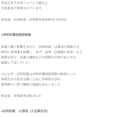
同志社女子大学ジェームス館など、
日本各地で使用されています。
所在地 紀州街道（岸和田市並松町19-16付近）
●岸和田藩校講習館跡
新島八重に影響を与えた「吉田松陰」は幕末の激動する
時代に長州藩を脱藩し、水戸、会津（日新館の見学）など
諸国を回り、先進の藩校などの視察や日本のあり方を
論議して歩いていた。
そんな中、吉田松陰は岸和田藩校講習館の館長だった
相馬九方の意見を聞くために岸和田を訪れ、
講習館の一室で徹夜で論議を交わしました。
所在地 岸和田市北町16-14
●吉田松陰 止宿地（久住家住宅）