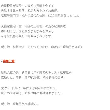
吉田松陰が黒船への最初の密航を企てて
失敗する数ヶ月前、相馬九方をたずね来岸。
塩屋平衛門宅（紀州街道の久住家）に10日間滞在しました。
久住家住宅（吉田松陰の止宿地）のある紀州街道
本町地区は、歴史的なまちなみを保全し
今も歴史ある美しい町並みが残ります。
所在地 紀州街道 まちづくりの館 向かい（岸和田市本町）
●
岸和田城
新島八重の夫 新島襄に岸和田でのキリスト教布教を
依頼した、岸和田藩13代藩主 岡部長職の居城。
文政10（1827）年に天守閣が落雷で焼失。
現在の天守閣は、昭和29年に再建されました。
所在地 岸和田市岸城町9-1