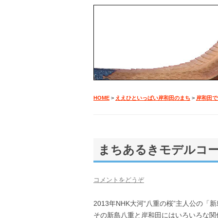
岸和田旅行のモデルコース、観光情報のこ
岸たび
HOME
>
ええひといっぱい岸和田のまち
>
岸和田で
まちあるきモデルコー
コメントをどうぞ
2013年NHK大河“八重の桜”主人公の「
その新島八重と岸和田にはいろいろな関