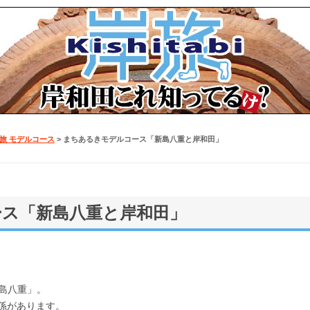
となら！岸和田商工会議所「岸たび」
旅 モデルコース
> まちあるきモデルコース「新島八重と岸和田」
ス「新島八重と岸和田」
新島八重」。
係があります。