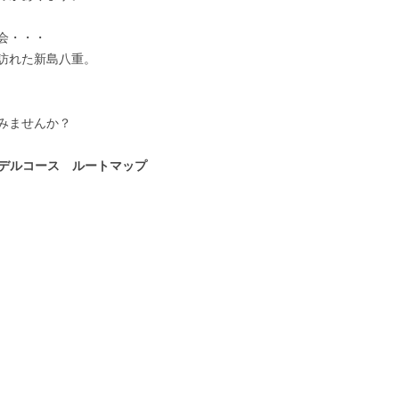
会・・・
訪れた新島八重。
みませんか？
モデルコース ルートマップ